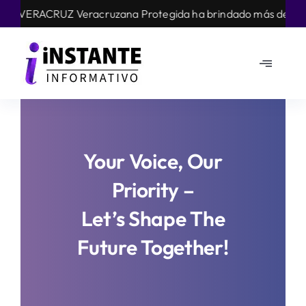
Skip
 Veracruzana Protegida ha brindado más de 28 mil acciones 
to
content
Toggle
Navigat
Mundo
Nacional
Your Voice, Our
Priority –
Estados
Let’s Shape The
Opinión
Future Together!
Arte cultura