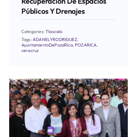
Recuperación De Espacios
Públicos Y Drenajes
Categories:
Tlaxcala
Tags:
ADANELYRODRIGUEZ
,
AyuntamientoDePozaRica
,
POZARICA
,
veracruz