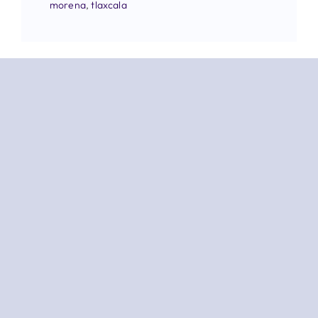
morena
,
tlaxcala
#TLAXCALA Rubrum Coloca
A Ana Lilia Rivera Con
Ventaja De 24 Puntos