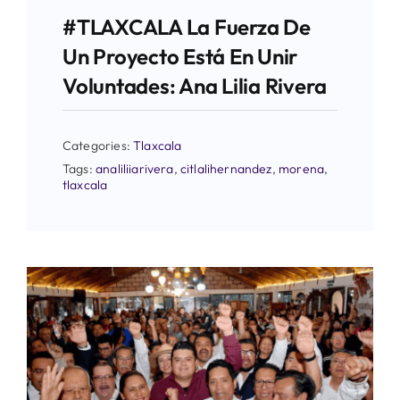
#TLAXCALA La Fuerza De
Un Proyecto Está En Unir
Voluntades: Ana Lilia Rivera
Categories:
Tlaxcala
Tags:
analiliiarivera
,
citlalihernandez
,
morena
,
tlaxcala