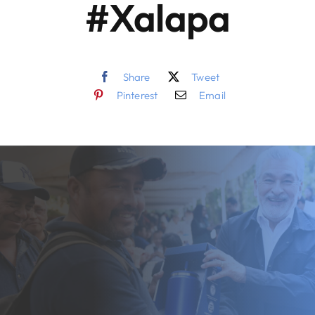
#Xalapa
Share
Tweet
Pinterest
Email