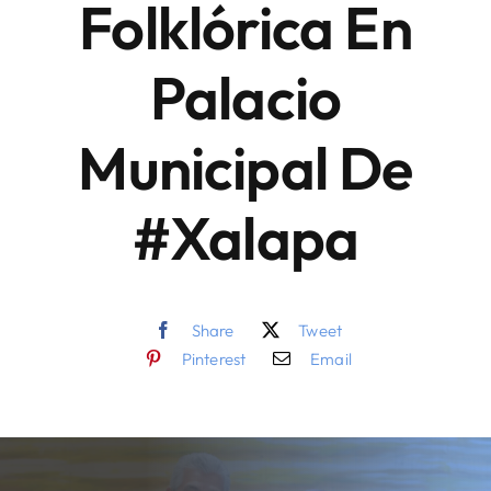
Folklórica En
Finanzas y negocios
Palacio
Municipal De
#Xalapa
Share
Tweet
Pinterest
Email