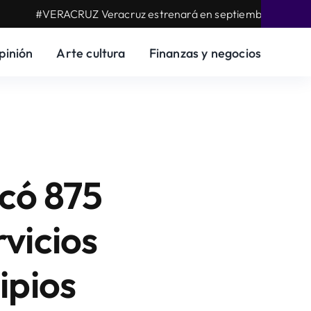
#VERACRUZ Veracruz estrenará en septiembre su Escuela de Ser
pinión
Arte cultura
Finanzas y negocios
có 875
vicios
ipios