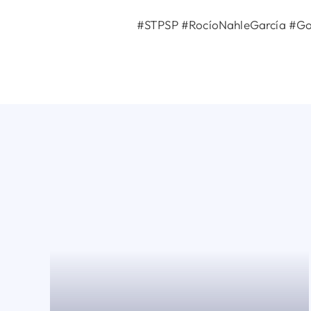
#STPSP #RocíoNahleGarcía #G