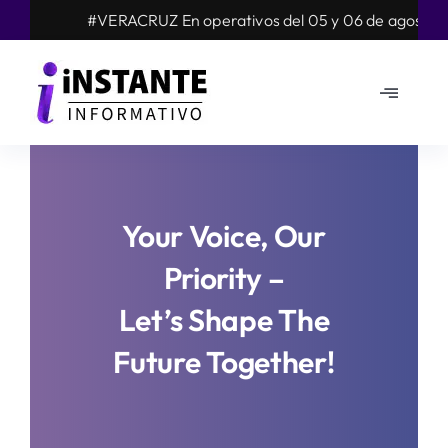
Skip
#VERACRUZ En operativos del 05 y 06 de agosto resc
to
content
Toggle
Navigat
Mundo
Nacional
Your Voice, Our
Priority –
Estados
Let’s Shape The
Opinión
Future Together!
Arte cultura