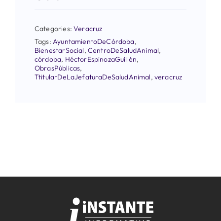
Categories:
Veracruz
Tags:
AyuntamientoDeCórdoba
,
BienestarSocial
,
CentroDeSaludAnimal
,
córdoba
,
HéctorEspinozaGuillén
,
ObrasPúblicas
,
TtitularDeLaJefaturaDeSaludAnimal
,
veracruz