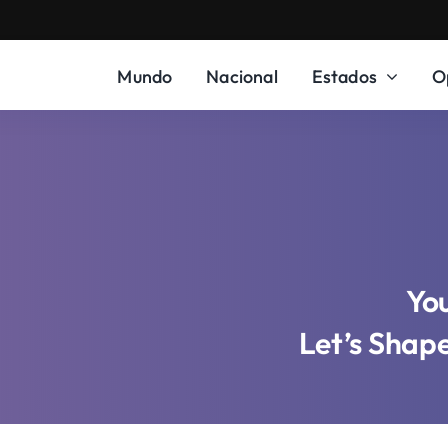
#
Mundo
Nacional
Estados
O
You
Let’s Shap