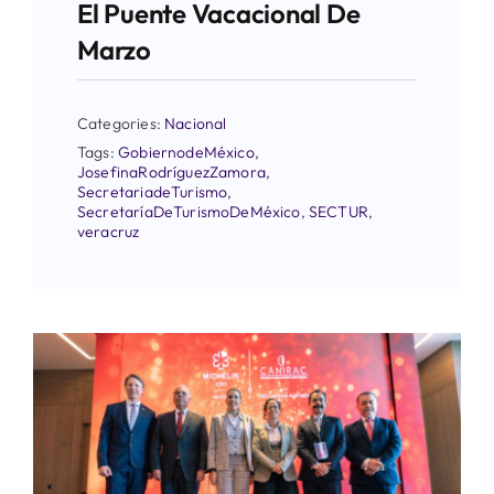
El Puente Vacacional De
Marzo
Categories:
Nacional
Tags:
GobiernodeMéxico
,
JosefinaRodríguezZamora
,
SecretariadeTurismo
,
SecretaríaDeTurismoDeMéxico
,
SECTUR
,
veracruz