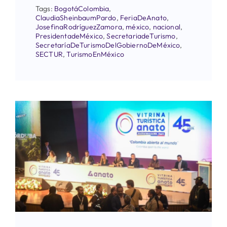
Tags:
BogotáColombia
,
ClaudiaSheinbaumPardo
,
FeriaDeAnato
,
JosefinaRodríguezZamora
,
méxico
,
nacional
,
PresidentadeMéxico
,
SecretariadeTurismo
,
SecretaríaDeTurismoDelGobiernoDeMéxico
,
SECTUR
,
TurismoEnMéxico