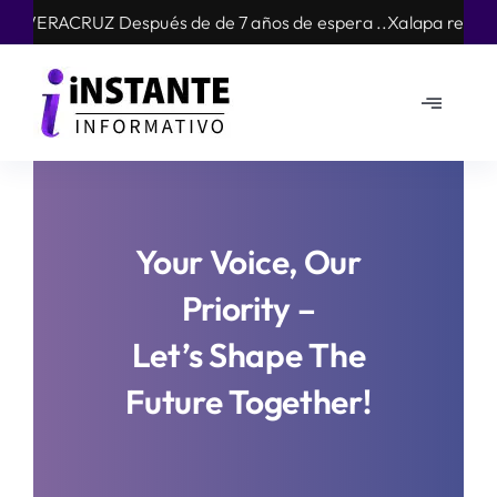
Skip
spués de de 7 años de espera ..Xalapa recibe con los brazos a
to
content
Toggle
Navigat
Mundo
Nacional
Your Voice, Our
Priority –
Estados
Let’s Shape The
Opinión
Future Together!
Arte cultura