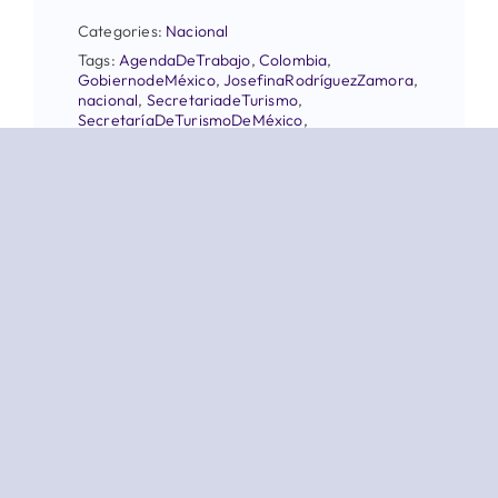
Categories:
Nacional
Tags:
AgendaDeTrabajo
,
Colombia
,
GobiernodeMéxico
,
JosefinaRodríguezZamora
,
nacional
,
SecretariadeTurismo
,
SecretaríaDeTurismoDeMéxico
,
VitrinaTurísticaANATO2026