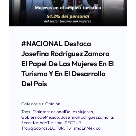
#NACIONAL Destaca
Josefina Rodríguez Zamora
El Papel De Las Mujeres En El
Turismo Y En El Desarrollo
Del País
Categories:
Opinión
Tags:
DíaInternacionalDeLasMujeres
,
GobiernodeMéxico
,
JosefinaRodríguezZamora
,
SecretariadeTurismo
,
SECTUR
,
TrabajadorasSECTUR
,
TurismoEnMéxico