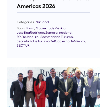
Americas 2026
Categories:
Nacional
Tags:
Brasil
,
GobiernodeMéxico
,
JosefinaRodríguezZamora
,
nacional
,
RíoDeJaneiiro
,
SecretariadeTurismo
,
SecretaríaDeTurismoDelGobiernoDeMéxico
,
SECTUR