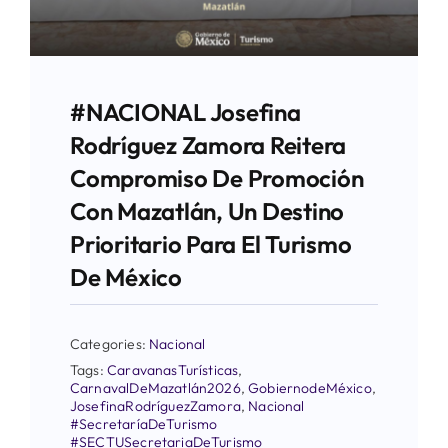
#NACIONAL Josefina
Rodríguez Zamora Reitera
Compromiso De Promoción
Con Mazatlán, Un Destino
Prioritario Para El Turismo
De México
Categories:
Nacional
Tags:
CaravanasTurísticas
,
CarnavalDeMazatlán2026
,
GobiernodeMéxico
,
JosefinaRodríguezZamora
,
Nacional
#SecretaríaDeTurismo
#SECTUSecretariaDeTurismo