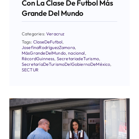
Con La Clase De Futbol Más
Grande Del Mundo
Categories:
Veracruz
Tags:
ClaseDeFutbol
,
JosefinaRodríguezZamora
,
MásGrandeDelMundo
,
nacional
,
RécordGuinness
,
SecretariadeTurismo
,
SecretaríaDeTurismoDelGobiernoDeMéxico
,
SECTUR