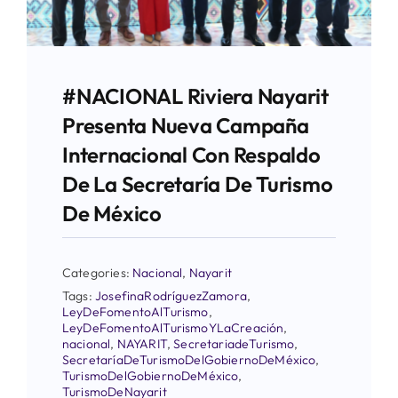
#NACIONAL Riviera Nayarit
Presenta Nueva Campaña
Internacional Con Respaldo
De La Secretaría De Turismo
De México
Categories:
Nacional
,
Nayarit
Tags:
JosefinaRodríguezZamora
,
LeyDeFomentoAlTurismo
,
LeyDeFomentoAlTurismoYLaCreación
,
nacional
,
NAYARIT
,
SecretariadeTurismo
,
SecretaríaDeTurismoDelGobiernoDeMéxico
,
TurismoDelGobiernoDeMéxico
,
TurismoDeNayarit