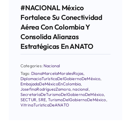
#NACIONAL México
Fortalece Su Conectividad
Aérea Con Colombia Y
Consolida Alianzas
Estratégicas En ANATO
Categories:
Nacional
Tags:
DianaMarcelaMoralesRojas
,
DiplomaciaTurísticaDelGobiernoDeMéxico
,
EmbajadaDeMéxicoEnColombia
,
JosefinaRodríguezZamora
,
nacional
,
SecretaríaDeTurismoDelGobiernoDeMéxico
,
SECTUR
,
SRE
,
TurismoDelGobiernoDeMéxico
,
VitrinaTurísticaDeANATO