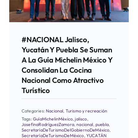
#NACIONAL Jalisco,
Yucatán Y Puebla Se Suman
A La Guía Michelin México Y
Consolidan La Cocina
Nacional Como Atractivo
Turístico
Categories:
Nacional
,
Turismo y recreación
Tags:
GuíaMichelinMéxico
,
jalisco
,
JosefinaRodríguezZamora
,
nacional
,
puebla
,
SecretaríaDeTurismoDelGobiernoDeMéxico
,
SecretaríaDeTurismoDeMéxico
,
YUCATÁN