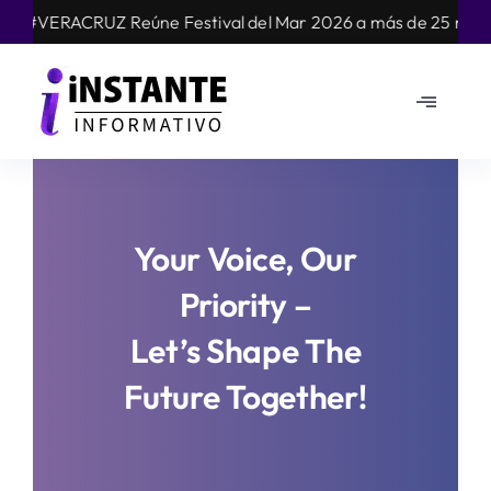
Skip
Z Reúne Festival del Mar 2026 a más de 25 mil personas en s
to
content
Toggle
Navigat
Mundo
Nacional
Your Voice, Our
Priority –
Estados
Let’s Shape The
Opinión
Future Together!
Arte cultura