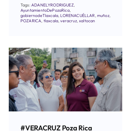
Tags:
ADANELYRODRIGUEZ
,
AyuntamientoDePozaRica
,
gobiernodeTlaxcala
,
LORENACUÉLLAR
,
muñoz
,
POZARICA
,
tlaxcala
,
veracruz
,
xaltocan
#VERACRUZ Poza Rica