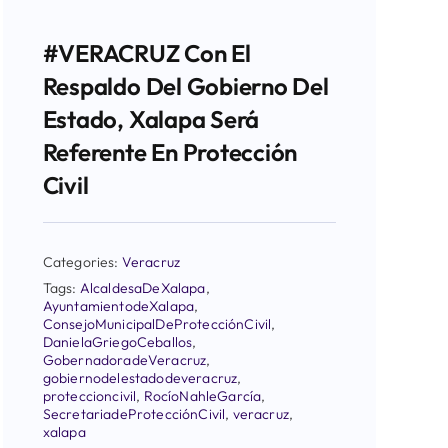
#VERACRUZ Con El
Respaldo Del Gobierno Del
Estado, Xalapa Será
Referente En Protección
Civil
Categories:
Veracruz
Tags:
AlcaldesaDeXalapa
,
AyuntamientodeXalapa
,
ConsejoMunicipalDeProtecciónCivil
,
DanielaGriegoCeballos
,
GobernadoradeVeracruz
,
gobiernodelestadodeveracruz
,
proteccioncivil
,
RocíoNahleGarcía
,
SecretariadeProtecciónCivil
,
veracruz
,
xalapa