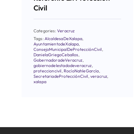
Civil
Categories:
Veracruz
Tags:
AlcaldesaDeXalapa
,
AyuntamientodeXalapa
,
ConsejoMunicipalDeProtecciónCivil
,
DanielaGriegoCeballos
,
GobernadoradeVeracruz
,
gobiernodelestadodeveracruz
,
proteccioncivil
,
RocíoNahleGarcía
,
SecretariadeProtecciónCivil
,
veracruz
,
xalapa