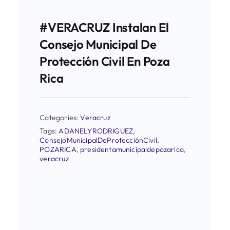
#VERACRUZ Instalan El
Consejo Municipal De
Protección Civil En Poza
Rica
Categories:
Veracruz
Tags:
ADANELYRODRIGUEZ
,
ConsejoMunicipalDeProtecciónCivil
,
POZARICA
,
presidentamunicipaldepozarica
,
veracruz