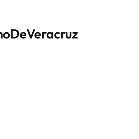
smoDeVeracruz