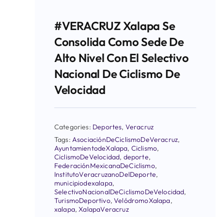
#VERACRUZ Xalapa Se
Consolida Como Sede De
Alto Nivel Con El Selectivo
Nacional De Ciclismo De
Velocidad
Categories:
Deportes
,
Veracruz
Tags:
AsociaciónDeCiclismoDeVeracruz
,
AyuntamientodeXalapa
,
Ciclismo
,
CiclismoDeVelocidad
,
deporte
,
FederaciónMexicanaDeCiclismo
,
InstitutoVeracruzanoDelDeporte
,
municipiodexalapa
,
SelectivoNacionalDeCiclismoDeVelocidad
,
TurismoDeportivo
,
VelódromoXalapa
,
xalapa
,
XalapaVeracruz