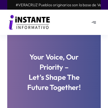
Skip
#VERACRUZ Pueblos originarios son la base de Veracruz y 
to
content
Toggle
Navigat
Mundo
Nacional
Your Voice, Our
Priority –
Estados
Let’s Shape The
Opinión
Future Together!
Arte cultura