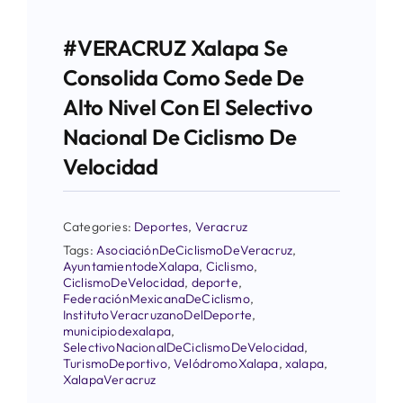
#VERACRUZ Xalapa Se
Consolida Como Sede De
Alto Nivel Con El Selectivo
Nacional De Ciclismo De
Velocidad
Categories:
Deportes
,
Veracruz
Tags:
AsociaciónDeCiclismoDeVeracruz
,
AyuntamientodeXalapa
,
Ciclismo
,
CiclismoDeVelocidad
,
deporte
,
FederaciónMexicanaDeCiclismo
,
InstitutoVeracruzanoDelDeporte
,
municipiodexalapa
,
SelectivoNacionalDeCiclismoDeVelocidad
,
TurismoDeportivo
,
VelódromoXalapa
,
xalapa
,
XalapaVeracruz