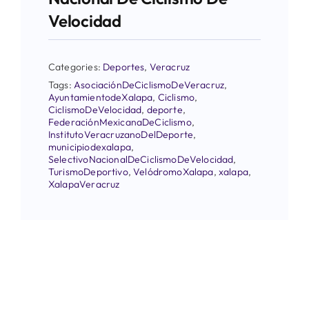
Velocidad
Categories:
Deportes
,
Veracruz
Tags:
AsociaciónDeCiclismoDeVeracruz
,
AyuntamientodeXalapa
,
Ciclismo
,
CiclismoDeVelocidad
,
deporte
,
FederaciónMexicanaDeCiclismo
,
InstitutoVeracruzanoDelDeporte
,
municipiodexalapa
,
SelectivoNacionalDeCiclismoDeVelocidad
,
TurismoDeportivo
,
VelódromoXalapa
,
xalapa
,
XalapaVeracruz