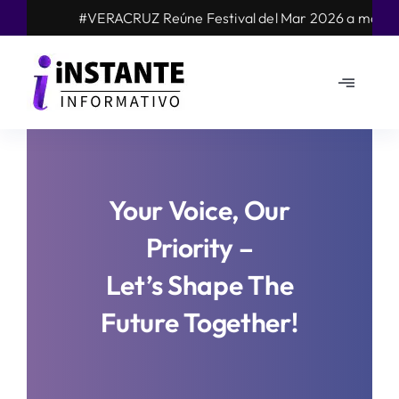
Skip
#VERACRUZ Reúne Festival del Mar 2026 a más de 25 
to
content
Toggle
Navigat
Mundo
Nacional
Your Voice, Our
Priority –
Estados
Let’s Shape The
Opinión
Future Together!
Arte cultura