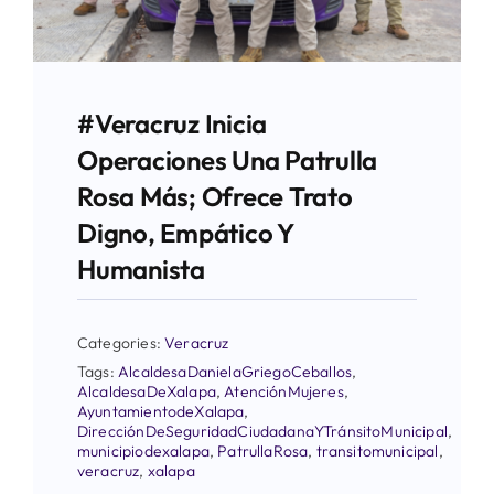
#Veracruz Inicia
Operaciones Una Patrulla
Rosa Más; Ofrece Trato
Digno, Empático Y
Humanista
Categories:
Veracruz
Tags:
AlcaldesaDanielaGriegoCeballos
,
AlcaldesaDeXalapa
,
AtenciónMujeres
,
AyuntamientodeXalapa
,
DirecciónDeSeguridadCiudadanaYTránsitoMunicipal
,
municipiodexalapa
,
PatrullaRosa
,
transitomunicipal
,
veracruz
,
xalapa